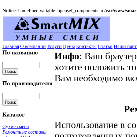
Notice
: Undefined variable: opensef_components in
/var/www/smart
Главная
О компании
Услуги
Цены
Контакты
Статьи
Наши пар
По названию
Инфо
: Ваш браузер
хотите положить то
Вам необходимо вкл
По производителю
Ре
Каталог
Использование в с
Сухие смеси
Ремонтные составы
подготовленных по