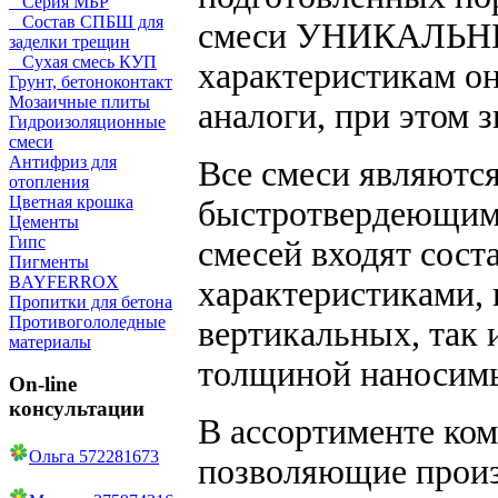
Серия МБР
Состав СПБШ для
смеси УНИКАЛЬНЫ
заделки трещин
Сухая смесь КУП
характеристикам о
Грунт, бетоноконтакт
Мозаичные плиты
аналоги, при этом 
Гидроизоляционные
смеси
Антифриз для
Все смеси являютс
отопления
Цветная крошка
быстротвердеющими
Цементы
Гипс
смесей входят сос
Пигменты
BAYFERROX
характеристиками,
Пропитки для бетона
Противогололедные
вертикальных, так 
материалы
толщиной наносимы
On-line
консультации
В ассортименте ко
Ольга 572281673
позволяющие произ