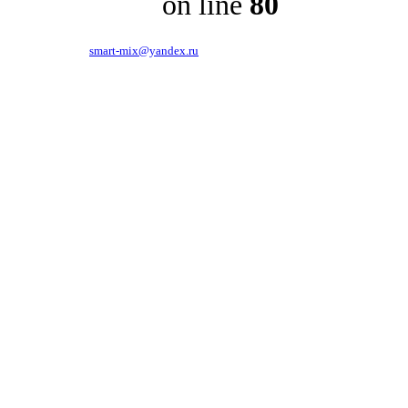
on line
80
119619, г.Москва, ул.Производственная, д.6.
тел. 781-86-48,
smart-mix@yandex.ru