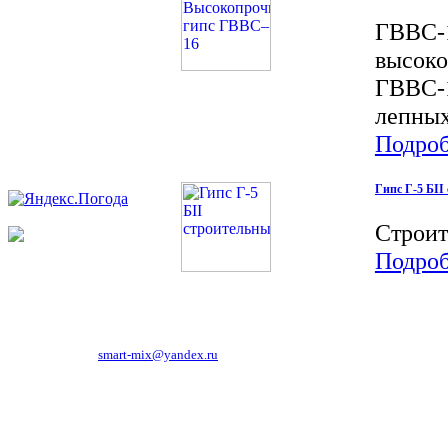
ГВВС-1
высоко
ГВВС-1
лепных
Подробн
Гипс Г-5 БII
Строит
Подробн
119619, г.Москва, ул.Производственная, д.6.
тел. 781-86-48,
smart-mix@yandex.ru