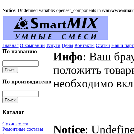
Notice
: Undefined variable: opensef_components in
/var/www/smart
Главная
О компании
Услуги
Цены
Контакты
Статьи
Наши пар
По названию
Инфо
: Ваш бра
положить товар
необходимо вкл
По производителю
Каталог
Сухие смеси
Notice
: Undefine
Ремонтные составы