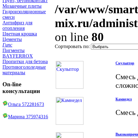
Грунт, бетоноконтакт
/var/www/smart
Мозаичные плиты
Гидроизоляционные
смеси
mix.ru/adminis
Антифриз для
отопления
on line
80
Цветная крошка
Цементы
Гипс
Сортировать по:
Пигменты
BAYFERROX
Пропитки для бетона
Скульптор
Противогололедные
материалы
Смесь 
сложно
On-line
консультации
Камнедел
Ольга 572281673
Смесь 
Марина 375974316
Высокопрочн