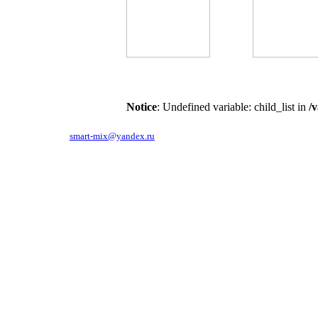
Notice
: Undefined variable: child_list in
/
119619, г.Москва, ул.Производственная, д.6.
тел. 781-86-48,
smart-mix@yandex.ru