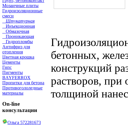
Грунт, бетоноконтакт
Мозаичные плиты
Гидроизоляционные
смеси
Штукатурная
Инъекционная
Обмазочная
Проникающая
Гидроизоляцион
Гидропломбы
Антифриз для
бетонных, желе
отопления
Цветная крошка
Цементы
конструкций ра
Гипс
Пигменты
растворов, при
BAYFERROX
Пропитки для бетона
Противогололедные
толщиной нанесе
материалы
On-line
консультации
Ольга 572281673