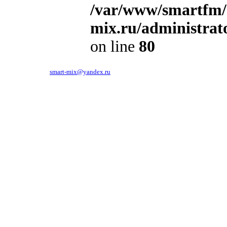
/var/www/smartfm/
mix.ru/administra
on line
80
119619, г.Москва, ул.Производственная, д.6.
тел. 781-86-48,
smart-mix@yandex.ru