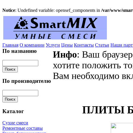
Notice
: Undefined variable: opensef_components in
/var/www/smart
Главная
О компании
Услуги
Цены
Контакты
Статьи
Наши пар
По названию
Инфо
: Ваш браузер
хотите положить то
Вам необходимо вкл
По производителю
ПЛИТЫ 
Каталог
Сухие смеси
Ремонтные составы