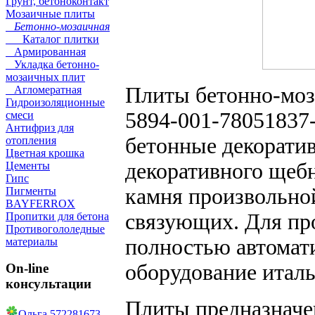
Грунт, бетоноконтакт
Мозаичные плиты
Бетонно-мозаичная
Каталог плитки
Армированная
Укладка бетонно-
мозаичных плит
Плиты бетонно-моз
Агломератная
Гидроизоляционные
5894-001-78051837
смеси
Антифриз для
бетонные декорати
отопления
Цветная крошка
декоративного щебн
Цементы
Гипс
камня произвольно
Пигменты
BAYFERROX
связующих. Для про
Пропитки для бетона
Противогололедные
полностью автомат
материалы
оборудование итал
On-line
консультации
Плиты предназначе
Ольга 572281673