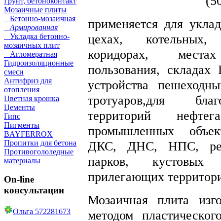
(5
Грунт, бетоноконтакт
Мозаичные плиты
Бетонно-мозаичная
применяется для укла
Армированная
цехах, котельных, 
Укладка бетонно-
мозаичных плит
коридорах, места
Агломератная
Гидроизоляционные
пользования, складах
смеси
Антифриз для
устройства пешеходны
отопления
тротуаров,для благо
Цветная крошка
Цементы
территорий нефте
Гипс
Пигменты
промышленных объек
BAYFERROX
Пропитки для бетона
ДКС, ДНС, НПС, рез
Противогололедные
парков, кустовых 
материалы
прилегающих территорий
On-line
консультации
Мозаичная плита изго
Ольга 572281673
методом пластическог