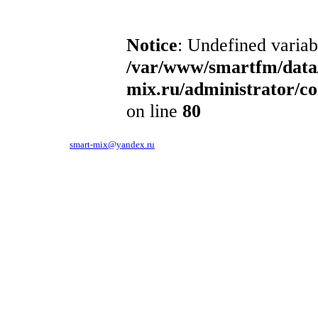
Notice
: Undefined variabl
/var/www/smartfm/data
mix.ru/administrator/c
on line
80
119619, г.Москва, ул.Производственная, д.6.
тел. 781-86-48,
smart-mix@yandex.ru