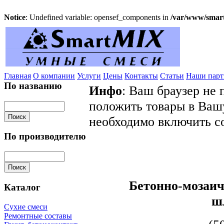
Notice
: Undefined variable: opensef_components in
/var/www/smart
Главная
О компании
Услуги
Цены
Контакты
Статьи
Наши пар
По названию
Инфо
: Ваш браузер не 
положить товары в Вашу
необходимо включить co
По производителю
Бетонно-мозаич
Каталог
ш
Сухие смеси
Ремонтные составы