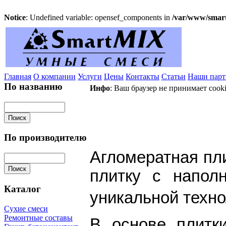
Notice
: Undefined variable: opensef_components in
/var/www/smart
Главная
О компании
Услуги
Цены
Контакты
Статьи
Наши пар
По названию
Инфо
: Ваш браузер не принимает cook
АГЛОМЕ
По производителю
Агломератная пл
плитку с напол
Каталог
уникальной техн
Сухие смеси
Ремонтные составы
В основе плитки