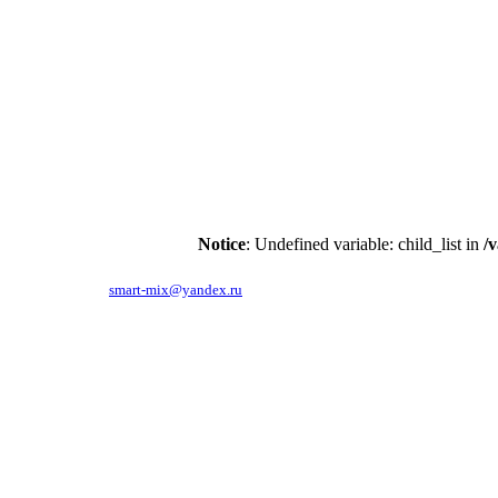
Notice
: Undefined variable: child_list in
/
119619, г.Москва, ул.Производственная, д.6.
тел. 781-86-48,
smart-mix@yandex.ru