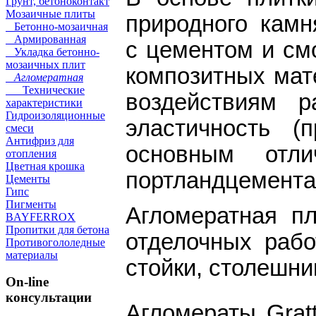
Грунт, бетоноконтакт
Мозаичные плиты
природного камн
Бетонно-мозаичная
Армированная
с цементом и см
Укладка бетонно-
мозаичных плит
композитных мат
Агломератная
Технические
воздействиям 
характеристики
Гидроизоляционные
эластичность (
смеси
Антифриз для
основным отл
отопления
Цветная крошка
портландцемента
Цементы
Гипс
Пигменты
Агломератная пл
BAYFERROX
Пропитки для бетона
отделочных рабо
Противогололедные
материалы
стойки, столешниц
On-line
консультации
Агломераты Gratt