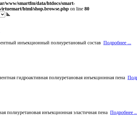
var/www/smartfm/data/htdocs/smart-
virtuemart/html/shop.browse.php
on line
80
0
ентный инъекционный полиуретановый состав
Подробнее ...
ентная гидроактивная полиуретановая инъекционная пена
Подр
ная полиуретановая инъекционная эластичная пена
Подробнее ..