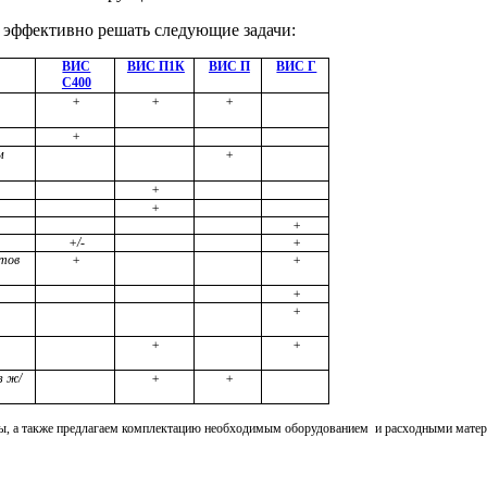
 эффективно решать следующие задачи:
ВИС
ВИС П1К
ВИС П
ВИС Г
С400
+
+
+
+
м
+
+
+
+
+/-
+
нтов
+
+
+
+
+
+
з ж/
+
+
ы, а также предлагаем комплектацию необходимым оборудованием
и расходными матер