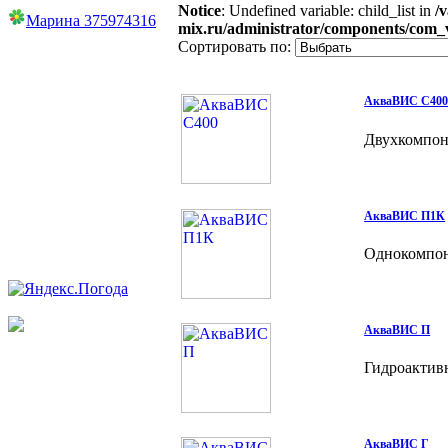
Notice
: Undefined variable: child_list in
/
Марина 375974316
mix.ru/administrator/components/com_
Сортировать по:
АкваВИС С40
Двухкомпон
АкваВИС П1К
Однокомпон
АкваВИС П
Гидроактив
АкваВИС Г