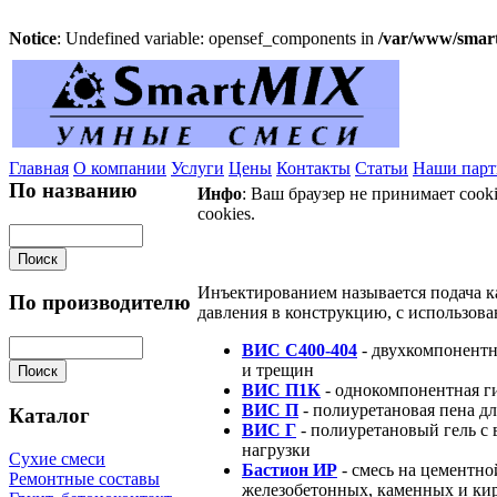
Notice
: Undefined variable: opensef_components in
/var/www/smart
Главная
О компании
Услуги
Цены
Контакты
Статьи
Наши пар
По названию
Инфо
: Ваш браузер не принимает cook
cookies.
Ин
ъектированием называется подача к
По производителю
давления в конструкцию, с использов
ВИС С400-404
- двухкомпонентн
и трещин
ВИС П1К
- однокомпонентная г
ВИС П
- полиуретановая пена д
Каталог
ВИС Г
- полиуретановый гель с
нагрузки
Сухие смеси
Бастион ИР
- смесь на цементно
Ремонтные составы
железобетонных, каменных и ки