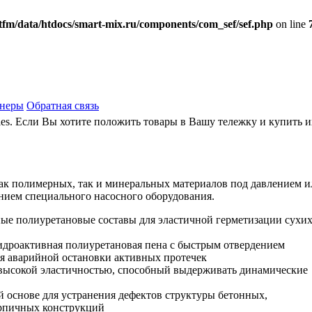
fm/data/htdocs/smart-mix.ru/components/com_sef/sef.php
on line
тнеры
Обратная связь
ies. Если Вы хотите положить товары в Вашу тележку и купить 
ак полимерных, так и минеральных материалов под давлением и
анием специального насосного оборудования.
ые полиуретановые составы для эластичной герметизации сухи
идроактивная полиуретановая пена с быстрым отвердением
ля аварийной остановки активных протечек
 высокой эластичностью, способный выдерживать динамические
й основе для устранения дефектов структуры бетонных,
рпичных конструкций