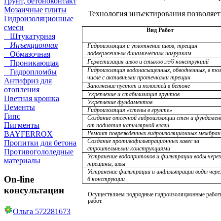
Грунт, бетоноконтакт
Мозаичные плиты
Технология инъектирования позволяет
Гидроизоляционные
смеси
Вид Работ
Штукатурная
Инъекционная
Гидроизоляция и уплотнение швов, трещин
Обмазочная
подверженным динамическим нагрузкам
Герметизация швов и стыков ж/б конструкций
Проникающая
Гидроизоляция водонасыщенных, обводненных, в то
Гидропломбы
числе с активными протечками трещин
Антифриз для
Заполнение пустот и полостей в бетоне
отопления
Укрепление и стабилизация грунтов
Цветная крошка
Укрепление фундаментов
Цементы
Гидроизоляция «стены в грунте»
Гипс
Создание отсечной гидроизоляции стен и фундаме
Пигменты
от поднятия капиллярной влаги
BAYFERROX
Ремонт поврежденных гидроизоляционных мембран
Создание противофильтрационных завес за
Пропитки для бетона
строительными конструкциями
Противогололедные
Устранение водопритоков и фильтрации воды через
материалы
трещины, швы
Устранение фильтрации и инфильтрации воды чере
On-line
б конструкции
консультации
Осуществляем подрядные гидроизоляционные работ
работ.
Ольга 572281673