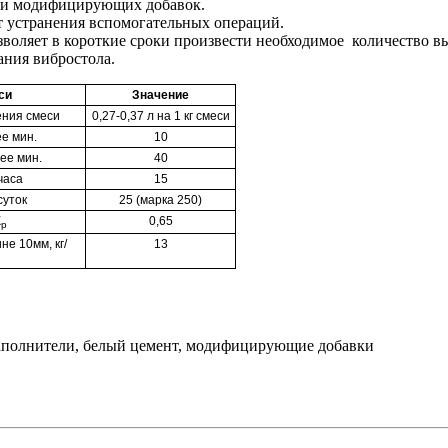
пки модифицирующих добавок.
чёт устранения вспомогательных операций.
зволяет в короткие сроки произвести необходимое количество 
ания вибростола.
си
Значение
ения смеси
0,27-0,37 л на 1 кг смеси
е мин.
10
ее мин.
40
часа
15
суток
25 (марка 250)
К
0,65
р
е 10мм, кг/
13
аполнители, белый цемент, модифицирующие добавки