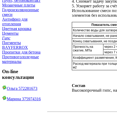
Грунт, бетоноконтакт
4. Снимает задачу заку
Мозаичные плиты
5. Ускоряет работу за с
Гидроизоляционные
Использование смеси по
смеси
элементов без использов
Антифриз для
отопления
Показатель сме
Цветная крошка
Количество воды для затвор
Цементы
Начало схватывания, не ране
Гипс
Конец схватывания, не поздн
Пигменты
Прочность на
через 2 
BAYFERROX
сжатие, МПа
Пропитки для бетона
через 7 
Противогололедные
Коэффициент размягчения, 
материалы
Расход материала при толщин
м2
On-line
консультации
Состав
Ольга 572281673
Высокопрочный гипс, н
Марина 375974316