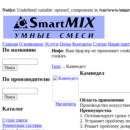
Notice
: Undefined variable: opensef_components in
/var/www/smart
Главная
О компании
Услуги
Цены
Контакты
Статьи
Наши пар
По названию
Инфо
: Ваш браузер не принимает cook
cookies.
Гипс
Камнедел
Камнедел
По производителю
Область применения
Увеличить
Производство искусстве
Каталог
Преимущества
1. Оптимизирует сроки т
Сухие смеси
2. Устраняет проблему н
Ремонтные составы
3. Решает проблему дози