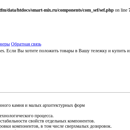
fm/data/htdocs/smart-mix.ru/components/com_sef/sef.php
on line
тнеры
Обратная связь
ies. Если Вы хотите положить товары в Вашу тележку и купить 
нного камня и малых архитектурных форм
ехнологического процесса.
естабильности свойств отдельных компонентов.
ровки компонентов, в том числе сверхмалых дозировок.