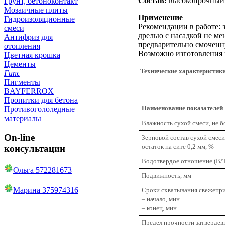
Состав:
высокопрочный 
Грунт, бетоноконтакт
Мозаичные плиты
Применение
Гидроизоляционные
Рекомендации в работе: 
смеси
дрелью с насадкой не ме
Антифриз для
предварительно смоченн
отопления
Возможно изготовления 
Цветная крошка
Цементы
Технические характеристики
Гипс
Пигменты
BAYFERROX
Пропитки для бетона
Наименование показателей
Противогололедные
материалы
Влажность сухой смеси, не б
On-line
Зерновой состав сухой смеси
остаток на сите 0,2 мм, %
консультации
Водотвердое отношение (В/Т
Ольга 572281673
Подвижность, мм
Марина 375974316
Сроки схватывания свежепри
– начало, мин
– конец, мин
Предел прочности затвердевш