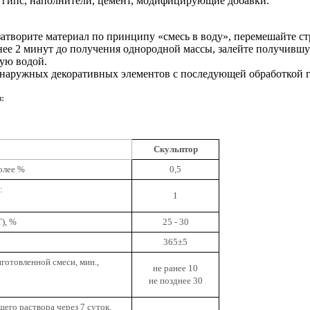
гипс, наполнители, цемент, модифицирующие добавки.
затворите материал по принципу «смесь в воду», перемешайте 
нее 2 минут до получения однородной массы, залейте получившу
ую водой.
наружных декоративных элементов с последующей обработкой 
:
Скульптор
олее %
0,5
:
1
), %
25 - 30
365±5
готовленной смеси, мин.,
не ранее 10
не позднее 30
его раствора через 7 суток,