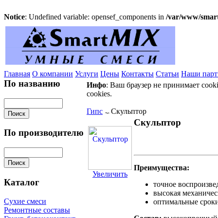
Notice
: Undefined variable: opensef_components in
/var/www/smart
Главная
О компании
Услуги
Цены
Контакты
Статьи
Наши пар
По названию
Инфо
: Ваш браузер не принимает cook
cookies.
Гипс
Скульптор
Скульптор
По производителю
Преимущества:
Увеличить
Каталог
точное воспроизве
высокая механичес
Сухие смеси
оптимальные сроки
Ремонтные составы