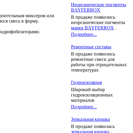
Неорганические пигменты
BAYFERROX
строительным миксером или
В продаже появились
юся смесь в форму,
неорганические пигменты
марки BAYFERROX
.
гидрофобизаторами.
Подробнее...
Ремонтные составы
В продаже появились
ремонтные смеси для
работы при отрицательных
температурах
Гидроизоляция
Широкий выбор
гидроизоляционных
материалов
Подробнее...
Зеркальная крошка
В продаже появилась
зеркальная крошка
.