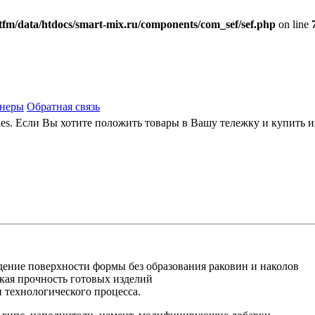
fm/data/htdocs/smart-mix.ru/components/com_sef/sef.php
on line
тнеры
Обратная связь
ies. Если Вы хотите положить товары в Вашу тележку и купить 
дение поверхности формы без образования раковин и наколов
кая прочность готовых изделий
 технологического процесса.