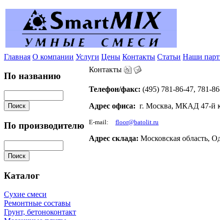
Главная
О компании
Услуги
Цены
Контакты
Статьи
Наши пар
Контакты
По названию
Телефон/факс:
(495) 781-86-47, 781-86
Адрес офиса:
г. Москва, МКАД 47-й к
E-mail:
ff
floor@batolit.ru
@
По производителю
Адрес склада:
Московская область, О
Каталог
Сухие смеси
Ремонтные составы
Грунт, бетоноконтакт